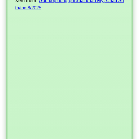
Xem thêm:
Góc xốp đóng gói xuất khẩu Mỹ, Châu Âu
tháng 8/2025