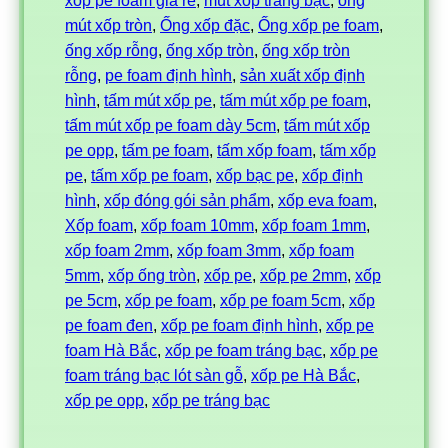
xốp pe foam giá rẻ
, 
mút xốp tráng bạc
, 
ống
mút xốp tròn
, 
Ống xốp đặc
, 
Ống xốp pe foam
, 
ống xốp rỗng
, 
ống xốp tròn
, 
ống xốp tròn
rỗng
, 
pe foam định hình
, 
sản xuất xốp định
hình
, 
tấm mút xốp pe
, 
tấm mút xốp pe foam
, 
tấm mút xốp pe foam dày 5cm
, 
tấm mút xốp
pe opp
, 
tấm pe foam
, 
tấm xốp foam
, 
tấm xốp
pe
, 
tấm xốp pe foam
, 
xốp bạc pe
, 
xốp định
hình
, 
xốp đóng gói sản phẩm
, 
xốp eva foam
, 
Xốp foam
, 
xốp foam 10mm
, 
xốp foam 1mm
, 
xốp foam 2mm
, 
xốp foam 3mm
, 
xốp foam
5mm
, 
xốp ống tròn
, 
xốp pe
, 
xốp pe 2mm
, 
xốp
pe 5cm
, 
xốp pe foam
, 
xốp pe foam 5cm
, 
xốp
pe foam đen
, 
xốp pe foam định hình
, 
xốp pe
foam Hà Bắc
, 
xốp pe foam tráng bạc
, 
xốp pe
foam tráng bạc lót sàn gỗ
, 
xốp pe Hà Bắc
, 
xốp pe opp
, 
xốp pe tráng bạc