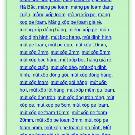
Hà Bắc
, 
màng pe foam
, 
màng pe foam dạng
cuộn
, 
màng xốp foam
, 
màng xốp pe
, 
mang
xop pe foam
, 
Màng xốp pe foam giá rẻ
, 
miếng xốp đóng hàng
, 
miếng xốp pe
, 
mốp
xốp định hình
, 
mút bọc hàng
, 
mút định hình
, 
mút pe foam
, 
mút pe opp
, 
mút xốp 10mm
, 
mút xốp 2mm
, 
mút xốp 3mm
, 
mút xốp 5mm
, 
mút xốp bọc hàng
, 
mút xốp bọc hàng giá rẻ
, 
mút xốp cuộn
, 
mút xốp dẻo
, 
mút xốp định
hình
, 
mút xốp đóng gói
, 
mút xốp đóng hàng
, 
mút xốp foam
, 
mút xốp gói hàng
, 
mút xốp
hơi
, 
mút xốp lót hàng
, 
mút xốp mềm pu foam
, 
mút xốp ống tròn
, 
mút xốp ống tròn rỗng
, 
mút
xốp pe
, 
mut xop pe 5cm
, 
mút xốp pe foam
, 
mút xốp pe foam 10mm
, 
mút xốp pe foam
20mm
, 
mút xốp pe foam 3mm
, 
mút xốp pe
foam 5mm
, 
mút xốp pe foam định hình
, 
Mút