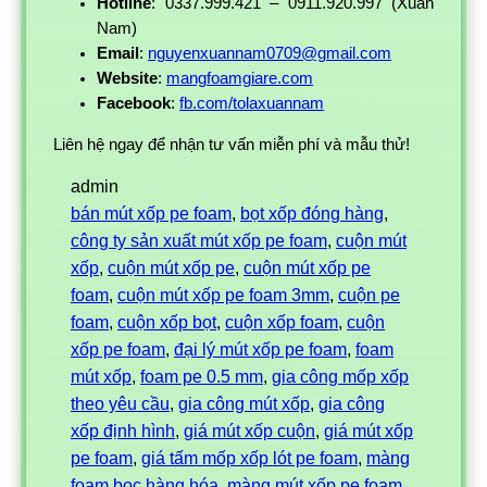
Hotline
: 0337.999.421 – 0911.920.997 (Xuân
Nam)
Email
:
nguyenxuannam0709@gmail.com
Website
:
mangfoamgiare.com
Facebook
:
fb.com/tolaxuannam
Liên hệ ngay để nhận tư vấn miễn phí và mẫu thử!
admin
bán mút xốp pe foam
, 
bọt xốp đóng hàng
, 
công ty sản xuất mút xốp pe foam
, 
cuộn mút
xốp
, 
cuộn mút xốp pe
, 
cuộn mút xốp pe
foam
, 
cuộn mút xốp pe foam 3mm
, 
cuộn pe
foam
, 
cuộn xốp bọt
, 
cuộn xốp foam
, 
cuộn
xốp pe foam
, 
đại lý mút xốp pe foam
, 
foam
mút xốp
, 
foam pe 0.5 mm
, 
gia công mốp xốp
theo yêu cầu
, 
gia công mút xốp
, 
gia công
xốp định hình
, 
giá mút xốp cuộn
, 
giá mút xốp
pe foam
, 
giá tấm mốp xốp lót pe foam
, 
màng
foam bọc hàng hóa
, 
màng mút xốp pe foam