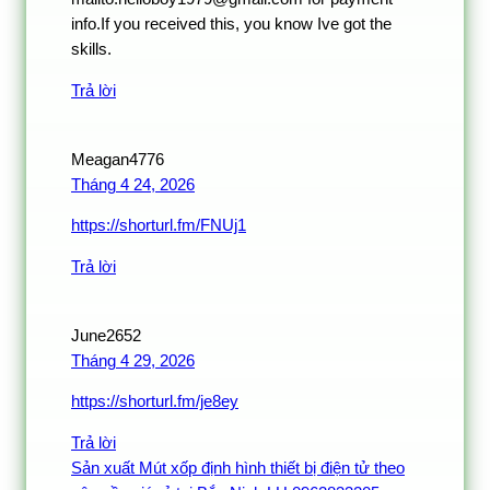
info.If you received this, you know Ive got the
skills.
Trả lời
Meagan4776
Tháng 4 24, 2026
https://shorturl.fm/FNUj1
Trả lời
June2652
Tháng 4 29, 2026
https://shorturl.fm/je8ey
Trả lời
Sản xuất Mút xốp định hình thiết bị điện tử theo