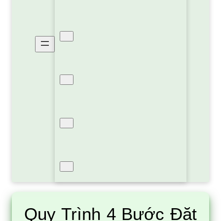
Xốp Pe Foam Định Hình
Xốp PE OPP Bạc Cách Nhiệt
Xốp Hơi Bóng Khí
Sản Phẩm Khác
Quy Trình 4 Bước Đặt