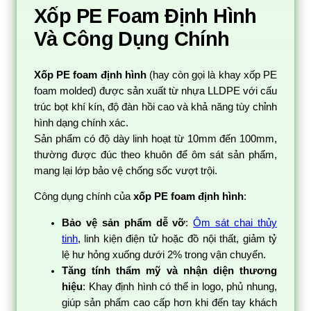
Xốp PE Foam Định Hình
Và Công Dụng Chính
Xốp PE foam định hình
(hay còn gọi là khay xốp PE
foam molded) được sản xuất từ nhựa LLDPE với cấu
trúc bọt khí kín, độ đàn hồi cao và khả năng tùy chỉnh
hình dạng chính xác.
Sản phẩm có độ dày linh hoạt từ 10mm đến 100mm,
thường được đúc theo khuôn để ôm sát sản phẩm,
mang lại lớp bảo vệ chống sốc vượt trội.
Công dụng chính của
xốp PE foam định hình
:
Bảo vệ sản phẩm dễ vỡ
:
Ôm sát chai thủy
tinh
, linh kiện điện tử hoặc đồ nội thất, giảm tỷ
lệ hư hỏng xuống dưới 2% trong vận chuyển.
Tăng tính thẩm mỹ và nhận diện thương
hiệu
: Khay định hình có thể in logo, phủ nhung,
giúp sản phẩm cao cấp hơn khi đến tay khách