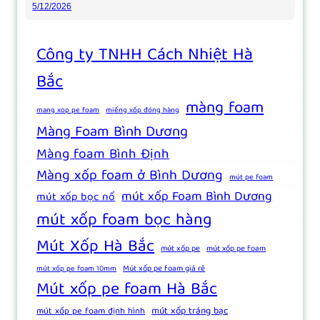
5/12/2026
Công ty TNHH Cách Nhiệt Hà
Bắc
màng foam
mang xop pe foam
miếng xốp đóng hàng
Màng Foam Bình Dương
Màng foam Bình Định
Màng xốp foam ở Bình Dương
mút pe foam
mút xốp Foam Bình Dương
mút xốp bọc nổ
mút xốp foam bọc hàng
Mút Xốp Hà Bắc
mút xốp pe
mút xốp pe foam
Mút xốp pe foam giá rẻ
mút xốp pe foam 10mm
Mút xốp pe foam Hà Bắc
mút xốp tráng bạc
mút xốp pe foam định hình