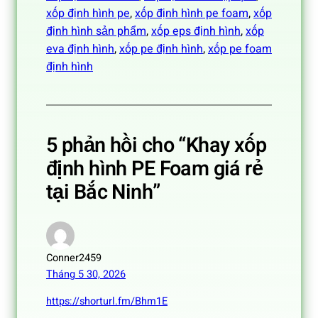
xốp định hình pe
, 
xốp định hình pe foam
, 
xốp
định hình sản phẩm
, 
xốp eps định hình
, 
xốp
eva định hình
, 
xốp pe định hình
, 
xốp pe foam
định hình
5 phản hồi cho “Khay xốp
định hình PE Foam giá rẻ
tại Bắc Ninh”
Conner2459
Tháng 5 30, 2026
https://shorturl.fm/Bhm1E