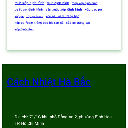
mút xốp định hình
mút định hình
mốp xốp định hình
sản xuất xốp định hình
pe foam định hình
xốp bạc pe
xốp pe foam tráng bạc
xốp pe
xốp pe foam
xốp pe foam tráng bạc lót sàn gỗ
xốp pe tráng bạc
xốp định hình
Cách Nhiệt Hà Bắc
Địa chỉ: 71/1G khu phố Đồng An 2, phường Bình Hòa,
TP. Hồ Chí Minh