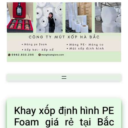
Chuyển
đến
phần
nội
dung
Khay xốp định hình PE
Foam giá rẻ tại Bắc