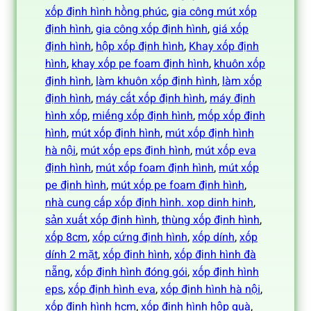
xốp định hình hồng phúc
, 
gia công mút xốp
định hình
, 
gia công xốp định hình
, 
giá xốp
định hình
, 
hộp xốp định hình
, 
Khay xốp định
hình
, 
khay xốp pe foam định hình
, 
khuôn xốp
định hình
, 
làm khuôn xốp định hình
, 
làm xốp
định hình
, 
máy cắt xốp định hình
, 
máy định
hình xốp
, 
miếng xốp định hình
, 
mốp xốp định
hình
, 
mút xốp định hình
, 
mút xốp định hình
hà nội
, 
mút xốp eps định hình
, 
mút xốp eva
định hình
, 
mút xốp foam định hình
, 
mút xốp
pe định hình
, 
mút xốp pe foam định hình
, 
nhà cung cấp xốp định hình. xop dinh hinh
, 
sản xuất xốp định hình
, 
thùng xốp định hình
, 
xốp 8cm
, 
xốp cứng định hình
, 
xốp dính
, 
xốp
dính 2 mặt
, 
xốp định hình
, 
xốp định hình đà
nẵng
, 
xốp định hình đóng gói
, 
xốp định hình
eps
, 
xốp định hình eva
, 
xốp định hình hà nội
, 
xốp định hình hcm
, 
xốp định hình hộp quà
, 