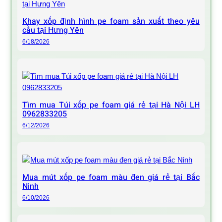
Khay xốp định hình pe foam sản xuất theo yêu
cầu tại Hưng Yên
6/18/2026
Tìm mua Túi xốp pe foam giá rẻ tại Hà Nội LH
0962833205
6/12/2026
Mua mút xốp pe foam màu đen giá rẻ tại Bắc
Ninh
6/10/2026