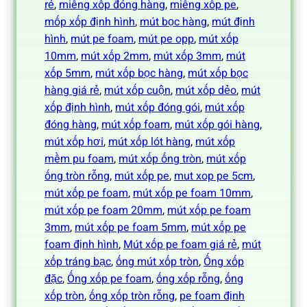
rẻ
, 
miếng xốp đóng hàng
, 
miếng xốp pe
, 
mốp xốp định hình
, 
mút bọc hàng
, 
mút định
hình
, 
mút pe foam
, 
mút pe opp
, 
mút xốp
10mm
, 
mút xốp 2mm
, 
mút xốp 3mm
, 
mút
xốp 5mm
, 
mút xốp bọc hàng
, 
mút xốp bọc
hàng giá rẻ
, 
mút xốp cuộn
, 
mút xốp dẻo
, 
mút
xốp định hình
, 
mút xốp đóng gói
, 
mút xốp
đóng hàng
, 
mút xốp foam
, 
mút xốp gói hàng
, 
mút xốp hơi
, 
mút xốp lót hàng
, 
mút xốp
mềm pu foam
, 
mút xốp ống tròn
, 
mút xốp
ống tròn rỗng
, 
mút xốp pe
, 
mut xop pe 5cm
, 
mút xốp pe foam
, 
mút xốp pe foam 10mm
, 
mút xốp pe foam 20mm
, 
mút xốp pe foam
3mm
, 
mút xốp pe foam 5mm
, 
mút xốp pe
foam định hình
, 
Mút xốp pe foam giá rẻ
, 
mút
xốp tráng bạc
, 
ống mút xốp tròn
, 
Ống xốp
đặc
, 
Ống xốp pe foam
, 
ống xốp rỗng
, 
ống
xốp tròn
, 
ống xốp tròn rỗng
, 
pe foam định