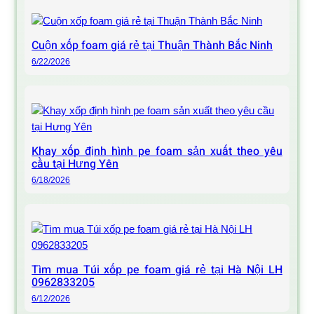
Cuộn xốp foam giá rẻ tại Thuận Thành Bắc Ninh
6/22/2026
Khay xốp định hình pe foam sản xuất theo yêu
cầu tại Hưng Yên
6/18/2026
Tìm mua Túi xốp pe foam giá rẻ tại Hà Nội LH
0962833205
6/12/2026