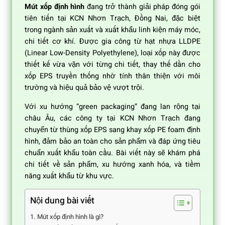
Mút xốp định hình
đang trở thành giải pháp đóng gói
tiên tiến tại KCN Nhơn Trạch, Đồng Nai, đặc biệt
trong ngành sản xuất và xuất khẩu linh kiện máy móc,
chi tiết cơ khí. Được gia công từ hạt nhựa LLDPE
(Linear Low-Density Polyethylene), loại xốp này được
thiết kế vừa vặn với từng chi tiết, thay thế dần cho
xốp EPS truyền thống nhờ tính thân thiện với môi
trường và hiệu quả bảo vệ vượt trội.
Với xu hướng “green packaging” đang lan rộng tại
châu Âu, các công ty tại KCN Nhơn Trạch đang
chuyển từ thùng xốp EPS sang khay xốp PE foam định
hình, đảm bảo an toàn cho sản phẩm và đáp ứng tiêu
chuẩn xuất khẩu toàn cầu. Bài viết này sẽ khám phá
chi tiết về sản phẩm, xu hướng xanh hóa, và tiềm
năng xuất khẩu từ khu vực.
Nội dung bài viết
Mút xốp định hình là gì?