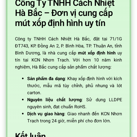
Công Ty TNHH Cách Nhiệt
Hà Bắc – Đơn vị cung cấp
mút xốp định hình uy tín
Công ty TNHH Cách Nhiệt Hà Bắc, đặt tại 71/1G
ĐT743, KP. Đồng An 2, P. Bình Hòa, TP. Thuận An, tỉnh
Bình Dương, là nhà cung cấp
mút xốp định hình
uy
tín tại KCN Nhơn Trạch. Với hơn 10 năm kinh
nghiệm, Hà Bắc cung cấp sản phẩm chất lượng:
Sản phẩm đa dạng
: Khay xốp định hình với kích
thước, mẫu mã tùy chỉnh, phủ nhung và lót
carton.
Nguyên liệu chất lượng
: Sử dụng LLDPE
nguyên sinh, đạt chuẩn RoHS.
Dịch vụ giao hàng
: Giao nhanh đến KCN Nhơn
Trạch trong 24 giờ, miễn phí cho đơn lớn.
Kết luận