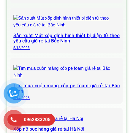
Sản xuất Mút xốp định hình thiết bị điện tử theo
yêu cầu giá rẻ tại Bắc Ninh
5/18/2026
Tìm mua cuộn màng xốp pe foam giá rẻ tại Bắc
Ninh
5/14/2026
0962833205
Xốp nổ bọc hàng giá rẻ tại Hà Nội