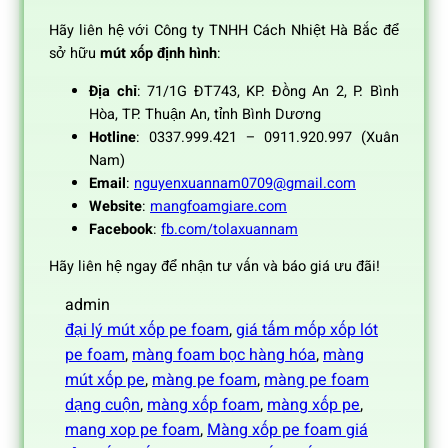
Hãy liên hệ với Công ty TNHH Cách Nhiệt Hà Bắc để
sở hữu
mút xốp định hình
:
Địa chỉ
: 71/1G ĐT743, KP. Đồng An 2, P. Bình
Hòa, TP. Thuận An, tỉnh Bình Dương
Hotline
: 0337.999.421 – 0911.920.997 (Xuân
Nam)
Email
:
nguyenxuannam0709@gmail.com
Website
:
mangfoamgiare.com
Facebook
:
fb.com/tolaxuannam
Hãy liên hệ ngay để nhận tư vấn và báo giá ưu đãi!
admin
đại lý mút xốp pe foam
, 
giá tấm mốp xốp lót
pe foam
, 
màng foam bọc hàng hóa
, 
màng
mút xốp pe
, 
màng pe foam
, 
màng pe foam
dạng cuộn
, 
màng xốp foam
, 
màng xốp pe
, 
mang xop pe foam
, 
Màng xốp pe foam giá