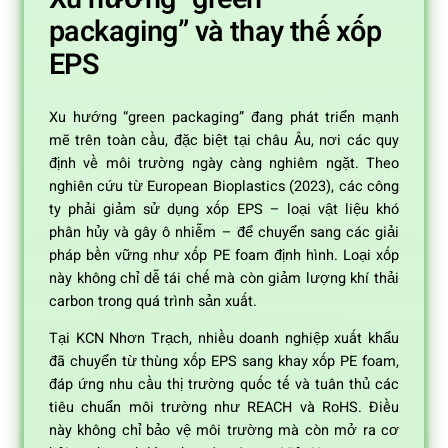
packaging” và thay thế xốp
EPS
Xu hướng “green packaging” đang phát triển mạnh
mẽ trên toàn cầu, đặc biệt tại châu Âu, nơi các quy
định về môi trường ngày càng nghiêm ngặt. Theo
nghiên cứu từ European Bioplastics (2023), các công
ty phải giảm sử dụng xốp EPS – loại vật liệu khó
phân hủy và gây ô nhiễm – để chuyển sang các giải
pháp bền vững như xốp PE foam định hình. Loại xốp
này không chỉ dễ tái chế mà còn giảm lượng khí thải
carbon trong quá trình sản xuất.
Tại KCN Nhơn Trạch, nhiều doanh nghiệp xuất khẩu
đã chuyển từ thùng xốp EPS sang khay xốp PE foam,
đáp ứng nhu cầu thị trường quốc tế và tuân thủ các
tiêu chuẩn môi trường như REACH và RoHS. Điều
này không chỉ bảo vệ môi trường mà còn mở ra cơ