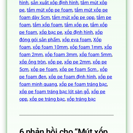
hình
, 
sản xuất xốp định hình
, 
tấm mút xốp
pe
, 
tấm mút xốp pe foam
, 
tấm mút xốp pe
foam dày 5cm
, 
tấm mút xốp pe opp
, 
tấm pe
foam
, 
tấm xốp foam
, 
tấm xốp pe
, 
tấm xốp
pe foam
, 
xốp bạc pe
, 
xốp định hình
, 
xốp
đóng gói sản phẩm
, 
xốp eva foam
, 
Xốp
foam
, 
xốp foam 10mm
, 
xốp foam 1mm
, 
xốp
foam 2mm
, 
xốp foam 3mm
, 
xốp foam 5mm
, 
xốp ống tròn
, 
xốp pe
, 
xốp pe 2mm
, 
xốp pe
5cm
, 
xốp pe foam
, 
xốp pe foam 5cm.
, 
xốp
pe foam đen
, 
xốp pe foam định hình
, 
xốp pe
foam minh quang
, 
xốp pe foam tráng bạc
, 
xốp pe foam tráng bạc lót sàn gỗ
, 
xốp pe
opp
, 
xốp pe tráng bạc
, 
xốp tráng bạc
6 phản hồi cho “Mút xốp