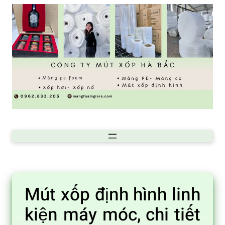
Chuyển
đến
phần
nội
dung
Mút xốp định hình linh
kiện máy móc, chi tiết