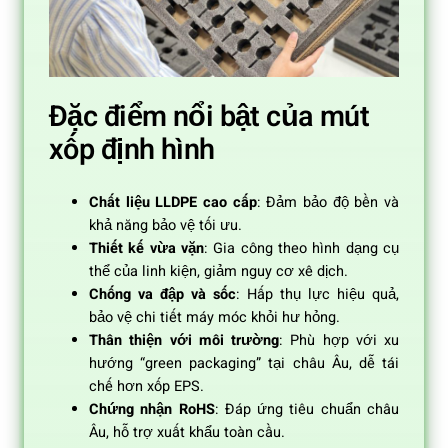
Đặc điểm nổi bật của mút
xốp định hình
Chất liệu LLDPE cao cấp
: Đảm bảo độ bền và
khả năng bảo vệ tối ưu.
Thiết kế vừa vặn
: Gia công theo hình dạng cụ
thể của linh kiện, giảm nguy cơ xê dịch.
Chống va đập và sốc
: Hấp thụ lực hiệu quả,
bảo vệ chi tiết máy móc khỏi hư hỏng.
Thân thiện với môi trường
: Phù hợp với xu
hướng “green packaging” tại châu Âu, dễ tái
chế hơn xốp EPS.
Chứng nhận RoHS
: Đáp ứng tiêu chuẩn châu
Âu, hỗ trợ xuất khẩu toàn cầu.