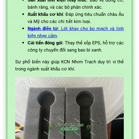
Sản xuất linh kiện máy móc
: Bảo vệ động cơ,
bánh răng, và các bộ phận chính xác.
Xuất khẩu cơ khí
: Đáp ứng tiêu chuẩn châu Âu
và Mỹ cho các chi tiết kim loại.
Ngành điện tử
: Lót khay cho bo mạch và linh
kiện nhạy cảm
.
Cải tiến đóng gói
: Thay thế xốp EPS, hỗ trợ các
công ty chuyển đổi sang bao bì xanh.
Sự phổ biến này giúp KCN Nhơn Trạch duy trì vị thế
trong ngành xuất khẩu cơ khí.