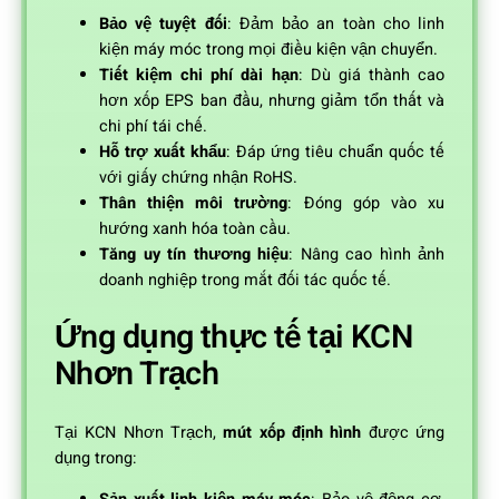
Bảo vệ tuyệt đối
: Đảm bảo an toàn cho linh
kiện máy móc trong mọi điều kiện vận chuyển.
Tiết kiệm chi phí dài hạn
: Dù giá thành cao
hơn xốp EPS ban đầu, nhưng giảm tổn thất và
chi phí tái chế.
Hỗ trợ xuất khẩu
: Đáp ứng tiêu chuẩn quốc tế
với giấy chứng nhận RoHS.
Thân thiện môi trường
: Đóng góp vào xu
hướng xanh hóa toàn cầu.
Tăng uy tín thương hiệu
: Nâng cao hình ảnh
doanh nghiệp trong mắt đối tác quốc tế.
Ứng dụng thực tế tại KCN
Nhơn Trạch
Tại KCN Nhơn Trạch,
mút xốp định hình
được ứng
dụng trong: