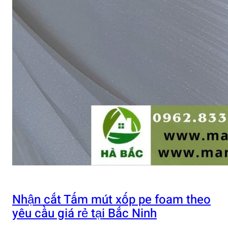
Nhận cắt Tấm mút xốp pe foam theo
yêu cầu giá rẻ tại Bắc Ninh