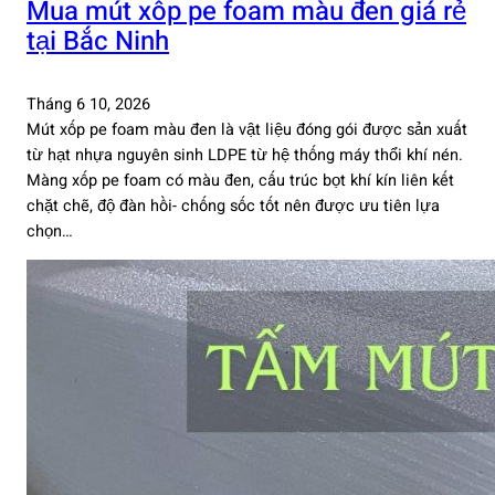
Mua mút xốp pe foam màu đen giá rẻ
tại Bắc Ninh
Tháng 6 10, 2026
Mút xốp pe foam màu đen là vật liệu đóng gói được sản xuất
từ hạt nhựa nguyên sinh LDPE từ hệ thống máy thổi khí nén.
Màng xốp pe foam có màu đen, cấu trúc bọt khí kín liên kết
chặt chẽ, độ đàn hồi- chống sốc tốt nên được ưu tiên lựa
chọn…