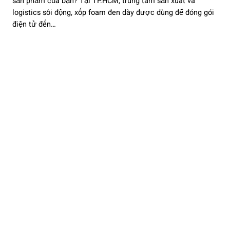
sản phẩm của bạn? Tại TP.HCM, trung tâm sản xuất và
logistics sôi động, xốp foam đen dày được dùng để đóng gói
điện tử đến…