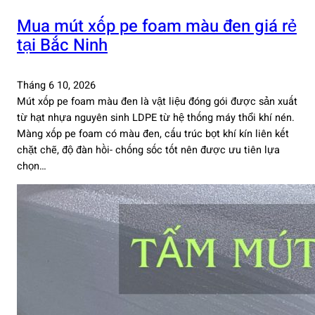
Mua mút xốp pe foam màu đen giá rẻ
tại Bắc Ninh
Tháng 6 10, 2026
Mút xốp pe foam màu đen là vật liệu đóng gói được sản xuất
từ hạt nhựa nguyên sinh LDPE từ hệ thống máy thổi khí nén.
Màng xốp pe foam có màu đen, cấu trúc bọt khí kín liên kết
chặt chẽ, độ đàn hồi- chống sốc tốt nên được ưu tiên lựa
chọn…