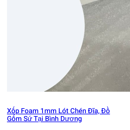
Xốp Foam 1mm Lót Chén Đĩa, Đồ
Gốm Sứ Tại Bình Dương