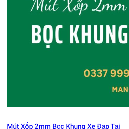
Mút Xốp 2mm Bọc Khung Xe Đạp Tại