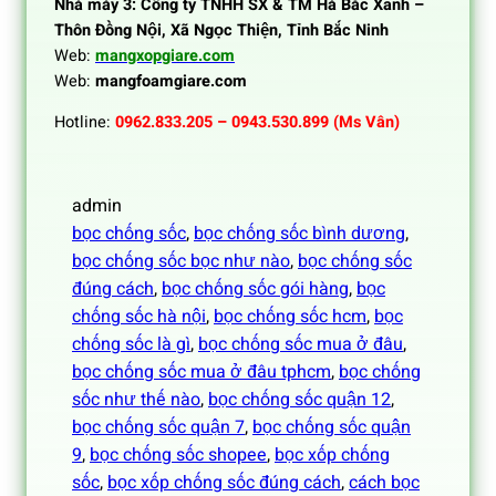
Nhà máy 3: Công ty TNHH SX & TM Hà Bắc Xanh –
Thôn Đồng Nội, Xã Ngọc Thiện, Tỉnh Bắc Ninh
Web:
mangxopgiare.com
Web:
mangfoamgiare.com
Hotline:
0962.833.205 – 0943.530.899 (Ms Vân)
admin
bọc chống sốc
, 
bọc chống sốc bình dương
, 
bọc chống sốc bọc như nào
, 
bọc chống sốc
đúng cách
, 
bọc chống sốc gói hàng
, 
bọc
chống sốc hà nội
, 
bọc chống sốc hcm
, 
bọc
chống sốc là gì
, 
bọc chống sốc mua ở đâu
, 
bọc chống sốc mua ở đâu tphcm
, 
bọc chống
sốc như thế nào
, 
bọc chống sốc quận 12
, 
bọc chống sốc quận 7
, 
bọc chống sốc quận
9
, 
bọc chống sốc shopee
, 
bọc xốp chống
sốc
, 
bọc xốp chống sốc đúng cách
, 
cách bọc