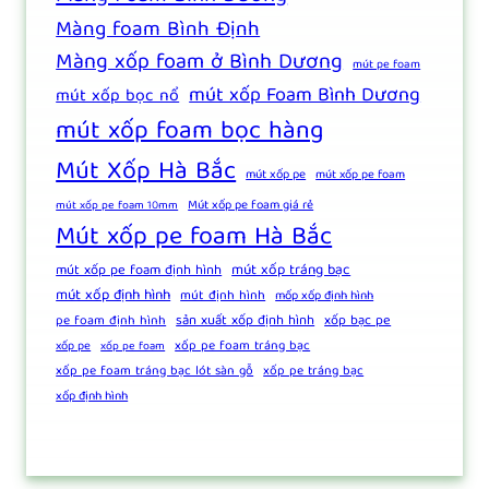
Màng foam Bình Định
Màng xốp foam ở Bình Dương
mút pe foam
mút xốp Foam Bình Dương
mút xốp bọc nổ
mút xốp foam bọc hàng
Mút Xốp Hà Bắc
mút xốp pe
mút xốp pe foam
Mút xốp pe foam giá rẻ
mút xốp pe foam 10mm
Mút xốp pe foam Hà Bắc
mút xốp tráng bạc
mút xốp pe foam định hình
mút xốp định hình
mút định hình
mốp xốp định hình
sản xuất xốp định hình
xốp bạc pe
pe foam định hình
xốp pe foam tráng bạc
xốp pe
xốp pe foam
xốp pe foam tráng bạc lót sàn gỗ
xốp pe tráng bạc
xốp định hình