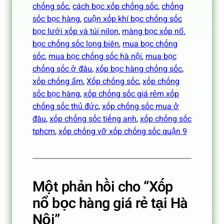
chống sốc
, 
cách bọc xốp chống sốc
, 
chống
sốc bọc hàng
, 
cuộn xốp khí bọc chống sốc
bọc lưới xốp và túi nilon
, 
màng bọc xốp nổ.
bọc chống sốc long biên
, 
mua bọc chống
sốc
, 
mua bọc chống sốc hà nội
, 
mua bọc
chống sốc ở đâu
, 
xốp bọc hàng chống sốc
, 
xốp chống ẩm
, 
Xốp chống sốc
, 
xốp chống
sốc bọc hàng
, 
xốp chống sốc giá rẻm xốp
chống sốc thủ đức
, 
xốp chống sốc mua ở
đâu
, 
xốp chống sốc tiếng anh
, 
xốp chống sốc
tphcm
, 
xốp chống vỡ xốp chống sốc quận 9
Một phản hồi cho “Xốp
nổ bọc hàng giá rẻ tại Hà
Nội”