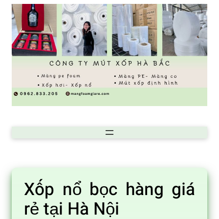
Chuyển
đến
phần
nội
dung
Xốp nổ bọc hàng giá
rẻ tại Hà Nội