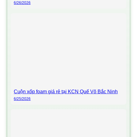
6/26/2026
Cuộn xốp foam giá rẻ tại KCN Quế Võ Bắc Ninh
6/25/2026