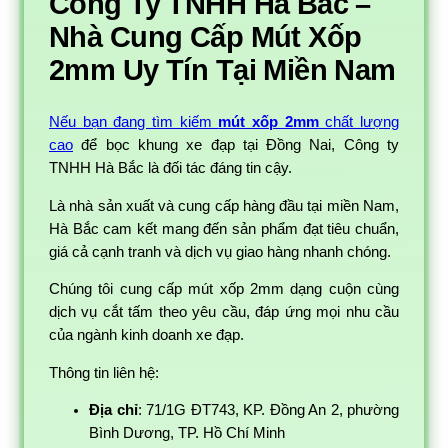
Công Ty TNHH Hà Bắc –
Nhà Cung Cấp Mút Xốp
2mm Uy Tín Tại Miền Nam
Nếu bạn đang tìm kiếm
mút xốp 2mm
chất lượng
cao
để bọc khung xe đạp tại Đồng Nai, Công ty
TNHH Hà Bắc là đối tác đáng tin cậy.
Là nhà sản xuất và cung cấp hàng đầu tại miền Nam,
Hà Bắc cam kết mang đến sản phẩm đạt tiêu chuẩn,
giá cả cạnh tranh và dịch vụ giao hàng nhanh chóng.
Chúng tôi cung cấp mút xốp 2mm dạng cuộn cùng
dịch vụ cắt tấm theo yêu cầu, đáp ứng mọi nhu cầu
của ngành kinh doanh xe đạp.
Thông tin liên hệ:
Địa chỉ
: 71/1G ĐT743, KP. Đồng An 2, phường
Bình Dương, TP. Hồ Chí Minh