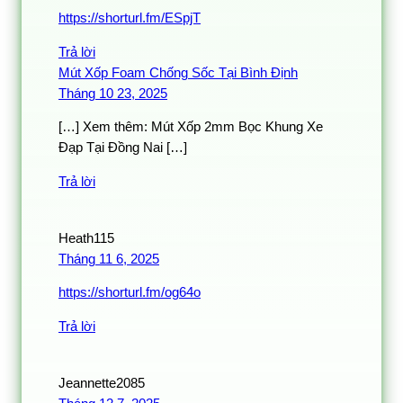
https://shorturl.fm/ESpjT
Trả lời
Mút Xốp Foam Chống Sốc Tại Bình Định
Tháng 10 23, 2025
[…] Xem thêm: Mút Xốp 2mm Bọc Khung Xe
Đạp Tại Đồng Nai […]
Trả lời
Heath115
Tháng 11 6, 2025
https://shorturl.fm/og64o
Trả lời
Jeannette2085