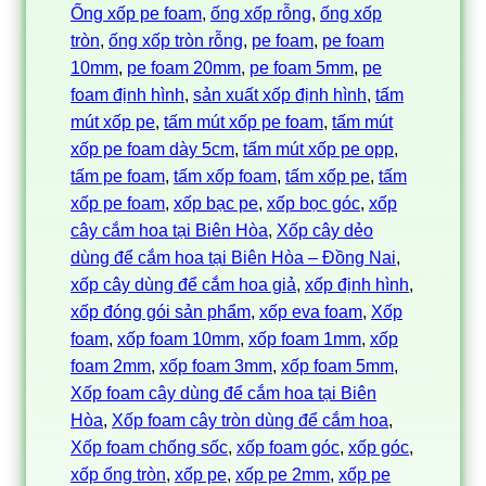
Ống xốp pe foam
, 
ống xốp rỗng
, 
ống xốp
tròn
, 
ống xốp tròn rỗng
, 
pe foam
, 
pe foam
10mm
, 
pe foam 20mm
, 
pe foam 5mm
, 
pe
foam định hình
, 
sản xuất xốp định hình
, 
tấm
mút xốp pe
, 
tấm mút xốp pe foam
, 
tấm mút
xốp pe foam dày 5cm
, 
tấm mút xốp pe opp
, 
tấm pe foam
, 
tấm xốp foam
, 
tấm xốp pe
, 
tấm
xốp pe foam
, 
xốp bạc pe
, 
xốp bọc góc
, 
xốp
cây cắm hoa tại Biên Hòa
, 
Xốp cây dẻo
dùng để cắm hoa tại Biên Hòa – Đồng Nai
, 
xốp cây dùng để cắm hoa giả
, 
xốp định hình
, 
xốp đóng gói sản phẩm
, 
xốp eva foam
, 
Xốp
foam
, 
xốp foam 10mm
, 
xốp foam 1mm
, 
xốp
foam 2mm
, 
xốp foam 3mm
, 
xốp foam 5mm
, 
Xốp foam cây dùng để cắm hoa tại Biên
Hòa
, 
Xốp foam cây tròn dùng để cắm hoa
, 
Xốp foam chống sốc
, 
xốp foam góc
, 
xốp góc
, 
xốp ống tròn
, 
xốp pe
, 
xốp pe 2mm
, 
xốp pe