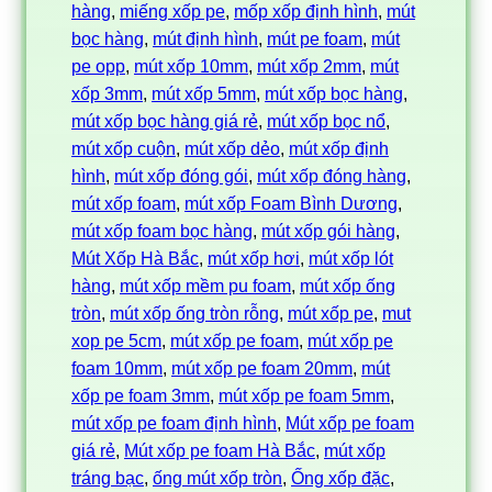
hàng
, 
miếng xốp pe
, 
mốp xốp định hình
, 
mút
bọc hàng
, 
mút định hình
, 
mút pe foam
, 
mút
pe opp
, 
mút xốp 10mm
, 
mút xốp 2mm
, 
mút
xốp 3mm
, 
mút xốp 5mm
, 
mút xốp bọc hàng
, 
mút xốp bọc hàng giá rẻ
, 
mút xốp bọc nổ
, 
mút xốp cuộn
, 
mút xốp dẻo
, 
mút xốp định
hình
, 
mút xốp đóng gói
, 
mút xốp đóng hàng
, 
mút xốp foam
, 
mút xốp Foam Bình Dương
, 
mút xốp foam bọc hàng
, 
mút xốp gói hàng
, 
Mút Xốp Hà Bắc
, 
mút xốp hơi
, 
mút xốp lót
hàng
, 
mút xốp mềm pu foam
, 
mút xốp ống
tròn
, 
mút xốp ống tròn rỗng
, 
mút xốp pe
, 
mut
xop pe 5cm
, 
mút xốp pe foam
, 
mút xốp pe
foam 10mm
, 
mút xốp pe foam 20mm
, 
mút
xốp pe foam 3mm
, 
mút xốp pe foam 5mm
, 
mút xốp pe foam định hình
, 
Mút xốp pe foam
giá rẻ
, 
Mút xốp pe foam Hà Bắc
, 
mút xốp
tráng bạc
, 
ống mút xốp tròn
, 
Ống xốp đặc
, 