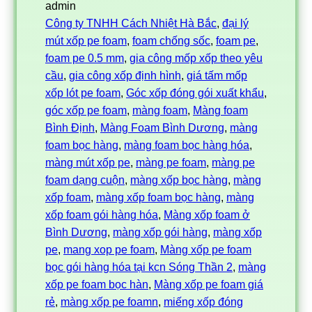
admin
Công ty TNHH Cách Nhiệt Hà Bắc
, 
đại lý
mút xốp pe foam
, 
foam chống sốc
, 
foam pe
, 
foam pe 0.5 mm
, 
gia công mốp xốp theo yêu
cầu
, 
gia công xốp định hình
, 
giá tấm mốp
xốp lót pe foam
, 
Góc xốp đóng gói xuất khẩu
, 
góc xốp pe foam
, 
màng foam
, 
Màng foam
Bình Định
, 
Màng Foam Bình Dương
, 
màng
foam bọc hàng
, 
màng foam bọc hàng hóa
, 
màng mút xốp pe
, 
màng pe foam
, 
màng pe
foam dạng cuộn
, 
màng xốp bọc hàng
, 
màng
xốp foam
, 
màng xốp foam bọc hàng
, 
màng
xốp foam gói hàng hóa
, 
Màng xốp foam ở
Bình Dương
, 
màng xốp gói hàng
, 
màng xốp
pe
, 
mang xop pe foam
, 
Màng xốp pe foam
bọc gói hàng hóa tại kcn Sóng Thần 2
, 
màng
xốp pe foam bọc hàn
, 
Màng xốp pe foam giá
rẻ
, 
màng xốp pe foamn
, 
miếng xốp đóng