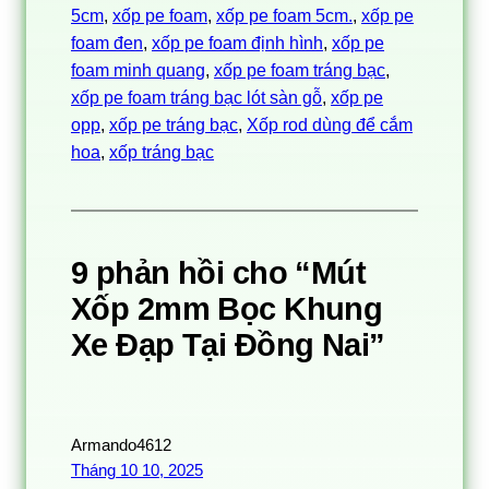
5cm
, 
xốp pe foam
, 
xốp pe foam 5cm.
, 
xốp pe
foam đen
, 
xốp pe foam định hình
, 
xốp pe
foam minh quang
, 
xốp pe foam tráng bạc
, 
xốp pe foam tráng bạc lót sàn gỗ
, 
xốp pe
opp
, 
xốp pe tráng bạc
, 
Xốp rod dùng để cắm
hoa
, 
xốp tráng bạc
9 phản hồi cho “Mút
Xốp 2mm Bọc Khung
Xe Đạp Tại Đồng Nai”
Armando4612
Tháng 10 10, 2025