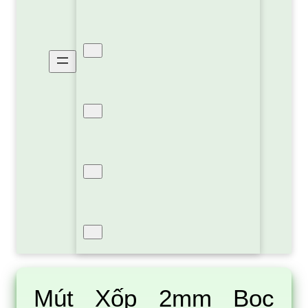
Xốp Pe Foam Định Hình
Xốp PE OPP Bạc Cách Nhiệt
Xốp Hơi Bóng Khí
Sản Phẩm Khác
Mút Xốp 2mm Bọc