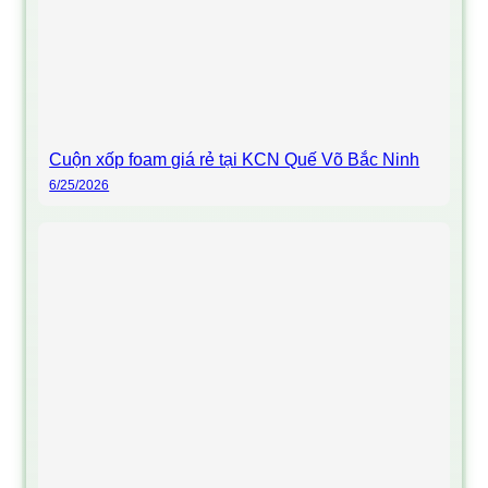
Cuộn xốp foam giá rẻ tại KCN Quế Võ Bắc Ninh
6/25/2026