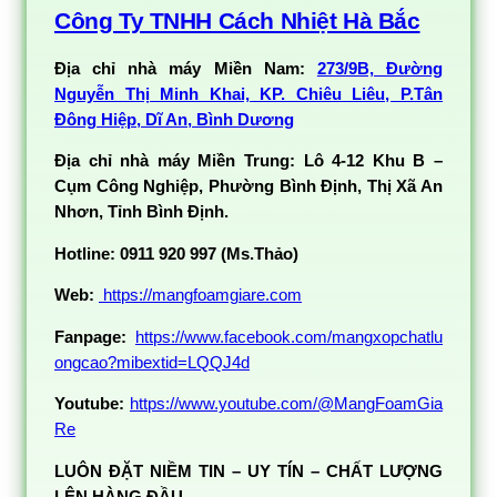
Công Ty TNHH Cách Nhiệt Hà Bắc
Địa chỉ nhà máy Miền Nam:
273/9B, Đường
Nguyễn Thị Minh Khai, KP. Chiêu Liêu, P.Tân
Đông Hiệp, Dĩ An, Bình Dương
Địa chỉ nhà máy Miền Trung: Lô 4-12 Khu B –
Cụm Công Nghiệp, Phường Bình Định, Thị Xã An
Nhơn, Tỉnh Bình Định.
Hotline: 0911 920 997
(Ms.Thảo)
Web:
https://mangfoamgiare.com
Fanpage:
https://www.facebook.com/mangxopchatlu
ongcao?mibextid=LQQJ4d
Youtube:
https://www.youtube.com/@MangFoamGia
Re
LUÔN ĐẶT NIỀM TIN – UY TÍN – CHẤT LƯỢNG