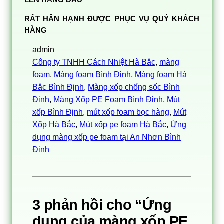
LÊN HÀNG ĐẦU
RẤT HÂN HẠNH ĐƯỢC PHỤC VỤ QUÝ KHÁCH
HÀNG
admin
Công ty TNHH Cách Nhiệt Hà Bắc
, 
màng
foam
, 
Màng foam Bình Định
, 
Màng foam Hà
Bắc Bình Định
, 
Màng xốp chống sốc Bình
Định
, 
Màng Xốp PE Foam Bình Định
, 
Mút
xốp Bình Định
, 
mút xốp foam bọc hàng
, 
Mút
Xốp Hà Bắc
, 
Mút xốp pe foam Hà Bắc
, 
Ứng
dụng màng xốp pe foam tại An Nhơn Bình
Định
3 phản hồi cho “Ứng
dụng của màng xốp PE