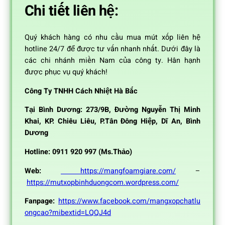
Chi tiết liên hệ:
Quý khách hàng có nhu cầu mua mút xốp liên hệ
hotline 24/7 để được tư vấn nhanh nhất. Dưới đây là
các chi nhánh miền Nam của công ty. Hân hạnh
được phục vụ quý khách!
Công Ty TNHH Cách Nhiệt Hà Bắc
Tại Bình Dương: 273/9B, Đường Nguyễn Thị Minh
Khai, KP. Chiêu Liêu, P.Tân Đông Hiệp, Dĩ An, Bình
Dương
Hotline: 0911 920 997
(Ms.Thảo)
Web:
https://mangfoamgiare.com/
–
https://mutxopbinhduongcom.wordpress.com/
Fanpage:
https://www.facebook.com/mangxopchatlu
ongcao?mibextid=LQQJ4d