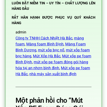
LUÔN ĐẶT NIỀM TIN – UY TÍN – CHẤT LƯỢNG LÊN
HÀNG ĐẦU
RẤT HÂN HẠNH ĐƯỢC PHỤC VỤ QUÝ KHÁCH
HÀNG
admin
Công ty TNHH Cách Nhiệt Hà Bắc
, 
màng
foam
, 
Màng foam Bình Định
, 
Màng Foam
Bình Dương
, 
mút xốp bọc nổ
, 
mút xốp foam
bọc hàng
, 
Mút Xốp Hà Bắc
, 
Mút xốp pe foam
Bình Định
, 
mút xốp pe foam đóng gói hàng
hóa tại an nhơn bình đinh
, 
Mút xốp pe foam
Hà Bắc
, 
nhà máy sản xuất bình định
Một phản hồi cho “Mút