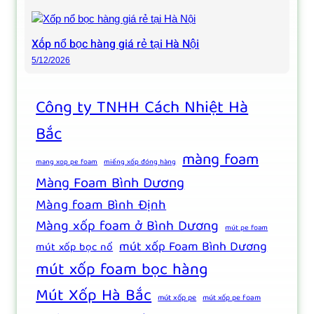
Xốp nổ bọc hàng giá rẻ tại Hà Nội
5/12/2026
Công ty TNHH Cách Nhiệt Hà
Bắc
màng foam
mang xop pe foam
miếng xốp đóng hàng
Màng Foam Bình Dương
Màng foam Bình Định
Màng xốp foam ở Bình Dương
mút pe foam
mút xốp Foam Bình Dương
mút xốp bọc nổ
mút xốp foam bọc hàng
Mút Xốp Hà Bắc
mút xốp pe
mút xốp pe foam