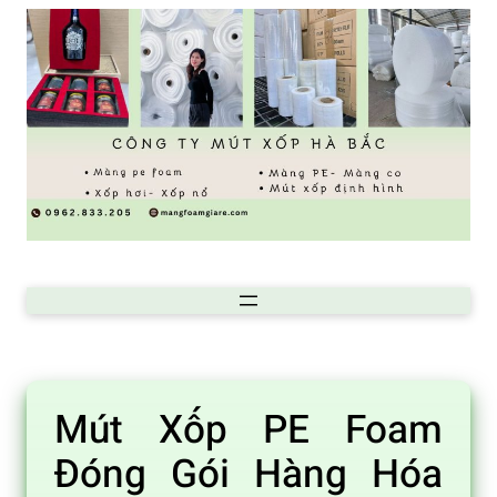
Chuyển
đến
phần
nội
dung
Mút Xốp PE Foam
Đóng Gói Hàng Hóa