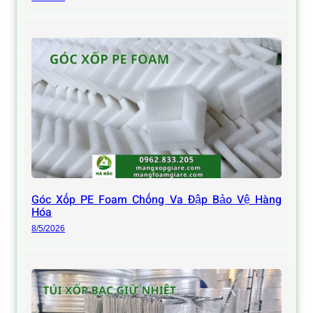
Góc Xốp PE Foam Chống Va Đập Bảo Vệ Hàng
Hóa
8/5/2026