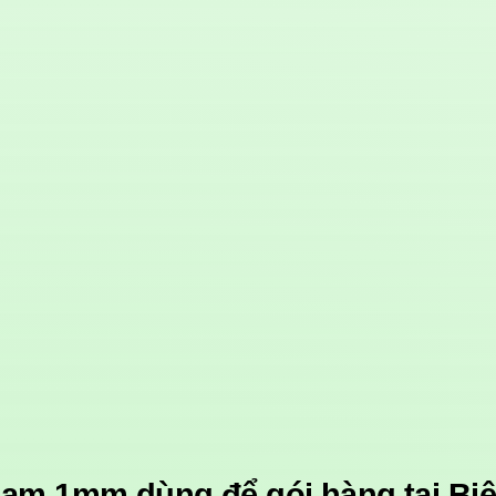
oam 1mm dùng để gói hàng tại Bi