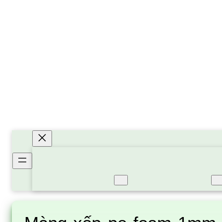
Mút Xốp PE Foam
Trang Chủ