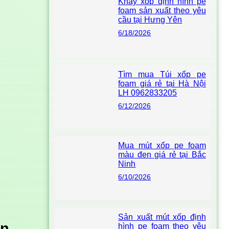
Khay xốp định hình pe
foam sản xuất theo yêu
cầu tại Hưng Yên
6/18/2026
Tìm mua Túi xốp pe
foam giá rẻ tại Hà Nội
LH 0962833205
6/12/2026
Mua mút xốp pe foam
màu đen giá rẻ tại Bắc
Ninh
6/10/2026
Sản xuất mút xốp định
ên
hình pe foam theo yêu