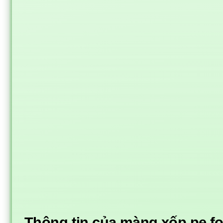
Thông tin của màng xốp pe f