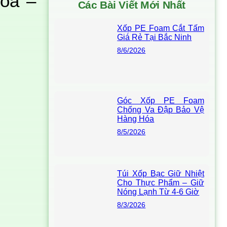
Hòa –
Các Bài Viết Mới Nhất
Xốp PE Foam Cắt Tấm
Giá Rẻ Tại Bắc Ninh
8/6/2026
Góc Xốp PE Foam
Chống Va Đập Bảo Vệ
Hàng Hóa
8/5/2026
Túi Xốp Bạc Giữ Nhiệt
Cho Thực Phẩm – Giữ
Nóng Lạnh Từ 4-6 Giờ
8/3/2026