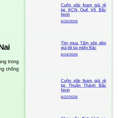
Cuộn xốp foam giá rẻ
tại KCN Quế Võ Bắc
Ninh
6/25/2026
Tìm mua Tấm xốp dẻo
Nai
giá tốt tại miền Bắc
6/24/2026
ụng trong
ăng chống
Cuộn xốp foam giá rẻ
tại Thuận Thành Bắc
Ninh
6/22/2026