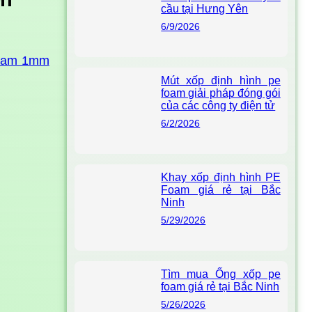
cầu tại Hưng Yên
6/9/2026
foam 1mm
Mút xốp định hình pe
foam giải pháp đóng gói
của các công ty điện tử
6/2/2026
Khay xốp định hình PE
Foam giá rẻ tại Bắc
Ninh
5/29/2026
Tìm mua Ống xốp pe
foam giá rẻ tại Bắc Ninh
5/26/2026