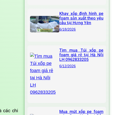
Khay xốp định hình pe
foam sản xuất theo yêu
cầu tại Hưng Yên
6/18/2026
Tìm mua Túi xốp pe
foam giá rẻ tại Hà Nội
LH 0962833205
6/12/2026
à các chi
Mua mút xốp pe foam