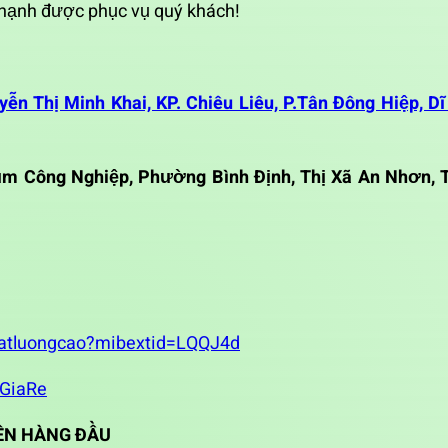
hạnh được phục vụ quý khách!
n Thị Minh Khai, KP. Chiêu Liêu, P.Tân Đông Hiệp, Dĩ
ụm Công Nghiệp, Phường Bình Định, Thị Xã An Nhơn, 
atluongcao?mibextid=LQQJ4d
GiaRe
LÊN HÀNG ĐẦU