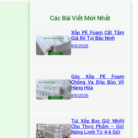
Các Bài Viết Mới Nhất
Xốp PE Foam Cắt Tấm
Giá Rẻ Tại Bắc Ninh
8/6/2026
Góc Xốp PE Foam
Chống Va Đập Bảo Vệ
Hàng Hóa
8/5/2026
Túi Xốp Bạc Giữ Nhiệt
Cho Thực Phẩm – Giữ
Nóng Lạnh Từ 4-6 Giờ