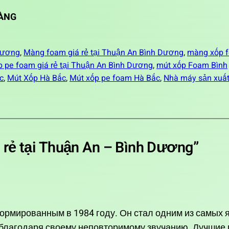
ÀNG
Dương
, 
Màng foam giá rẻ tại Thuận An Bình Dương
, 
màng xốp 
 pe foam giá rẻ tại Thuận An Bình Dương
, 
mút xốp Foam Bình
c
, 
Mút Xốp Hà Bắc
, 
Mút xốp pe foam Hà Bắc
, 
Nhà máy sản xuấ
 rẻ tại Thuận An – Bình Dương”
ормированным в 1984 году. Он стал одним из самых 
 благодаря своему неповторимому звучанию. Лучшие 