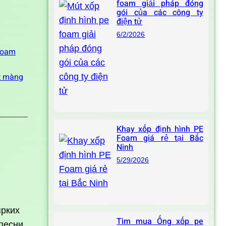
foam giải pháp đóng
gói của các công ty
điện tử
6/2/2026
foam
t màng
Khay xốp định hình PE
Foam giá rẻ tại Bắc
Ninh
5/29/2026
ярких
Tìm mua Ống xốp pe
песни