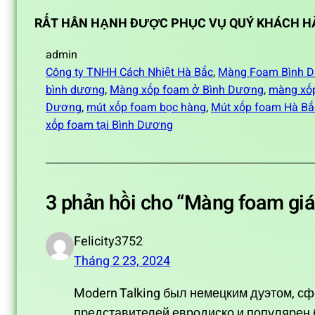
RẤT HÂN HẠNH ĐƯỢC PHỤC VỤ QUÝ KHÁCH H
admin
Công ty TNHH Cách Nhiệt Hà Bắc
, 
Màng Foam Bình 
bình dương
, 
Màng xốp foam ở Bình Dương
, 
màng xốp
Dương
, 
mút xốp foam bọc hàng
, 
Mút xốp foam Hà Bắ
xốp foam tại Bình Dương
3 phản hồi cho “Màng foam giá
Felicity3752
Tháng 2 23, 2024
Modern Talking был немецким дуэтом, сф
представителей евродиско и популярен