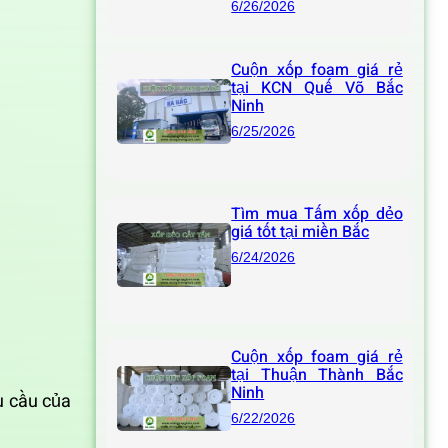
6/26/2026
Cuộn xốp foam giá rẻ
tại KCN Quế Võ Bắc
Ninh
6/25/2026
Tìm mua Tấm xốp dẻo
giá tốt tại miền Bắc
6/24/2026
Cuộn xốp foam giá rẻ
tại Thuận Thành Bắc
Ninh
u cầu của
6/22/2026