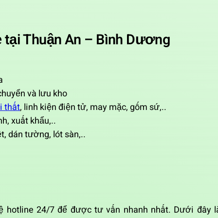
 tại Thuận An – Bình Dương
a
chuyển và lưu kho
i thất
, linh kiện điện tử, may mặc, gốm sứ,..
, xuất khẩu,..
, dán tường, lót sàn,..
 hotline 24/7 để được tư vấn nhanh nhất. Dưới đây l