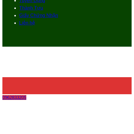
Tuyển Dụng
Thành Tựu
Giấy Chứng Nhận
Liên hệ
0962833205