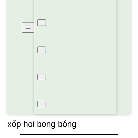
Xốp Pe Foam Định Hình
Xốp PE OPP Bạc Cách Nhiệt
Xốp Hơi Bóng Khí
Sản Phẩm Khác
xốp hoi bong bóng