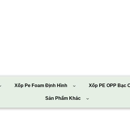
Xốp Pe Foam Định Hình
Xốp PE OPP Bạc C
Sản Phẩm Khác