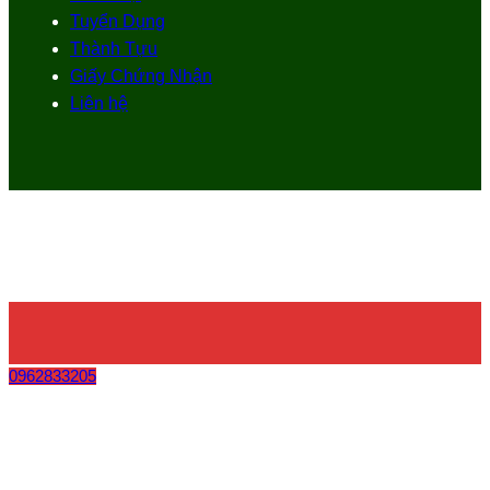
Tuyển Dụng
Thành Tựu
Giấy Chứng Nhận
Liên hệ
0962833205