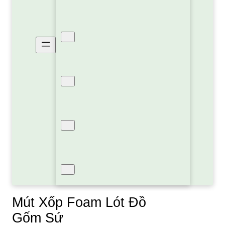
Xốp Pe Foam Định Hình
Xốp PE OPP Bạc Cách Nhiệt
Xốp Hơi Bóng Khí
Sản Phẩm Khác
Mút Xốp Foam Lót Đồ
Gốm Sứ